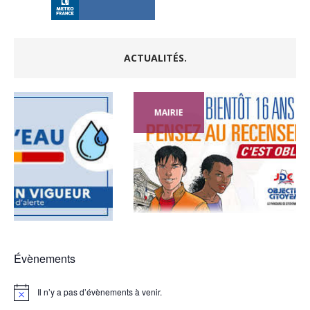
ACTUALITÉS.
MAIRIE
MAIRI
Évènements
Il n’y a pas d’évènements à venir.
N
o