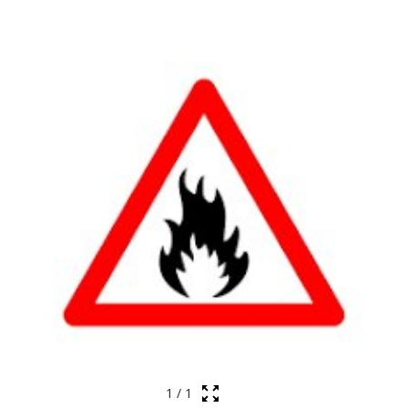
4 actualités trouvées.
1
/
1