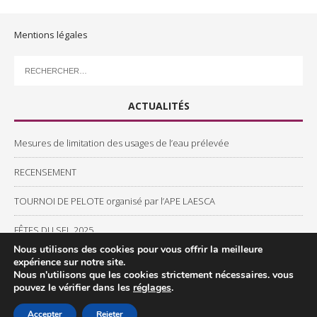
t
i
c
Mentions légales
e
ACTUALITÉS
Mesures de limitation des usages de l’eau prélevée
RECENSEMENT
TOURNOI DE PELOTE organisé par l’APE LAESCA
FÊTES DU SEL 2025
Nous utilisons des cookies pour vous offrir la meilleure
ARRÊTÉ RELATIF AUX OBLIGATIONS DE DÉBROUSSAILLEMENT
expérience sur notre site.
Nous n'utilisons que les cookies strictement nécessaires. vous
pouvez le vérifier dans les
réglages
.
Création du site : 2021 par Maysonnave Informatique
Accepter
Rejeter